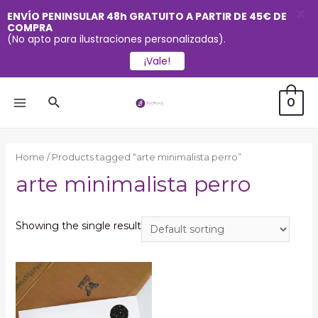
X
ENVÍO PENINSULAR 48h GRATUITO A PARTIR DE 45€ DE
COMPRA
(No apto para ilustraciones personalizadas).
¡Vale!
Ir
Buscar
0
al
MAIN
contenido
MENU
Home
/ Products tagged “arte minimalista perro”
arte minimalista perro
Showing the single result