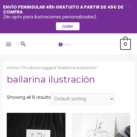
X
ENVÍO PENINSULAR 48h GRATUITO A PARTIR DE 45€ DE
COMPRA
(No apto para ilustraciones personalizadas).
¡Vale!
Ir
Buscar
0
al
MAIN
contenido
MENU
Home
/ Products tagged “bailarina ilustración”
bailarina ilustración
Showing all 8 results