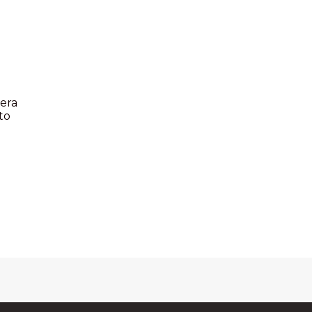
era
to