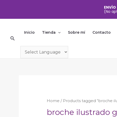
ENVÍO
(No apt
Ir
al
Inicio
Tienda
Sobre mí
Contacto
Buscar
contenido
Home
/ Products tagged “broche il
broche ilustrado g