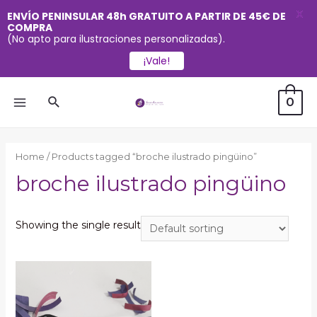
X
ENVÍO PENINSULAR 48h GRATUITO A PARTIR DE 45€ DE
COMPRA
(No apto para ilustraciones personalizadas).
¡Vale!
Ir
Buscar
0
al
MAIN
contenido
MENU
Home
/ Products tagged “broche ilustrado pingüino”
broche ilustrado pingüino
Showing the single result