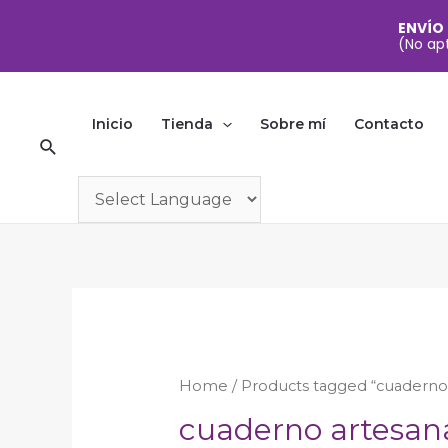
ENVÍO
(No apt
Ir
al
Inicio
Tienda
Sobre mí
Contacto
Buscar
contenido
Home
/ Products tagged “cuaderno 
cuaderno artesana