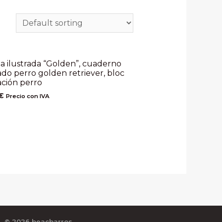
ta ilustrada “Golden”, cuaderno
rado perro golden retriever, bloc
ación perro
€
Precio con IVA
© 2026 beacbarros.