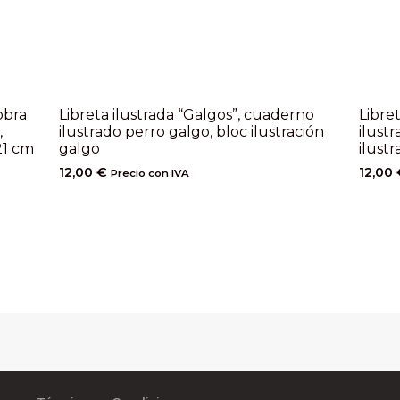
obra
Libreta ilustrada “Galgos”, cuaderno
Libre
,
ilustrado perro galgo, bloc ilustración
ilust
21 cm
galgo
ilustr
12,00
€
12,00
Precio con IVA