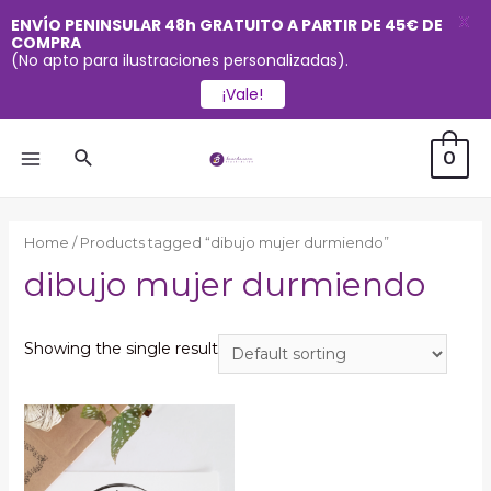
X
ENVÍO PENINSULAR 48h GRATUITO A PARTIR DE 45€ DE
COMPRA
(No apto para ilustraciones personalizadas).
¡Vale!
Ir
Buscar
0
al
MAIN
contenido
MENU
Home
/ Products tagged “dibujo mujer durmiendo”
dibujo mujer durmiendo
Showing the single result