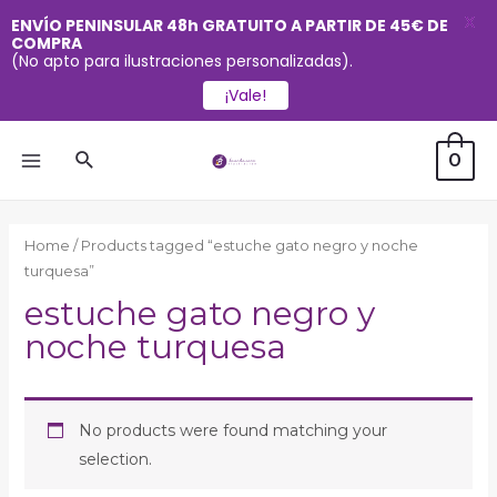
X
ENVÍO PENINSULAR 48h GRATUITO A PARTIR DE 45€ DE
COMPRA
(No apto para ilustraciones personalizadas).
¡Vale!
Ir
Buscar
0
al
MAIN
contenido
MENU
Home
/ Products tagged “estuche gato negro y noche
turquesa”
estuche gato negro y
noche turquesa
No products were found matching your
selection.