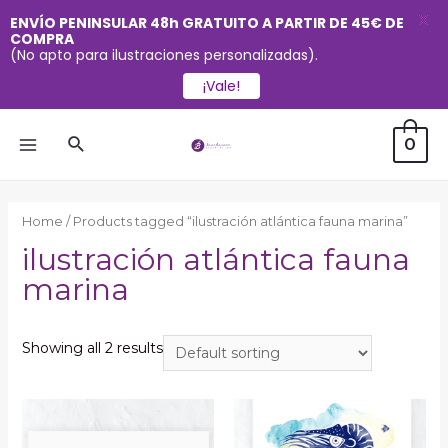
X
ENVÍO PENINSULAR 48h GRATUITO A PARTIR DE 45€ DE
COMPRA
(No apto para ilustraciones personalizadas).
¡Vale!
Ir
Buscar
0
al
MAIN
contenido
MENU
Home
/ Products tagged “ilustración atlántica fauna marina”
ilustración atlántica fauna
marina
Showing all 2 results