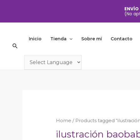
ENVÍO
(No apt
Ir
al
Inicio
Tienda
Sobre mí
Contacto
Buscar
contenido
Home
/ Products tagged “ilustraci
ilustración baoba