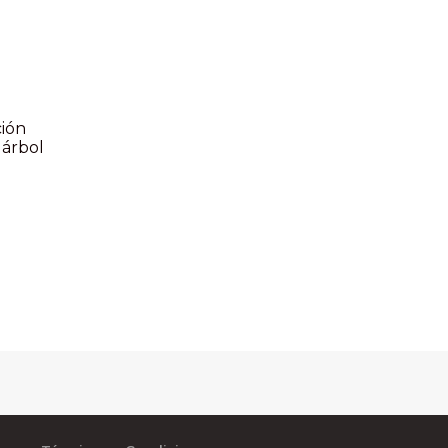
ción
 árbol