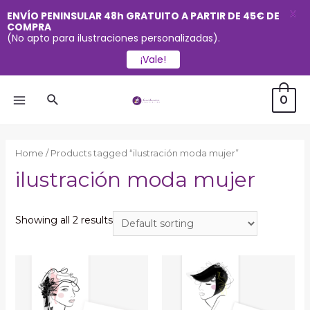
X
ENVÍO PENINSULAR 48h GRATUITO A PARTIR DE 45€ DE
COMPRA
(No apto para ilustraciones personalizadas).
¡Vale!
Ir
Buscar
0
al
MAIN
contenido
MENU
Home
/ Products tagged “ilustración moda mujer”
ilustración moda mujer
Showing all 2 results