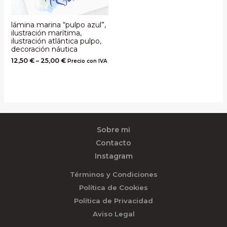
lámina marina “pulpo azul”,
ilustración marítima,
ilustración atlántica pulpo,
decoración náutica
12,50
€
–
25,00
€
Precio con IVA
Sobre mi
Contacto
Instagram
Términos y Condiciones
Política de Cookies
Política de Privacidad
Aviso Legal