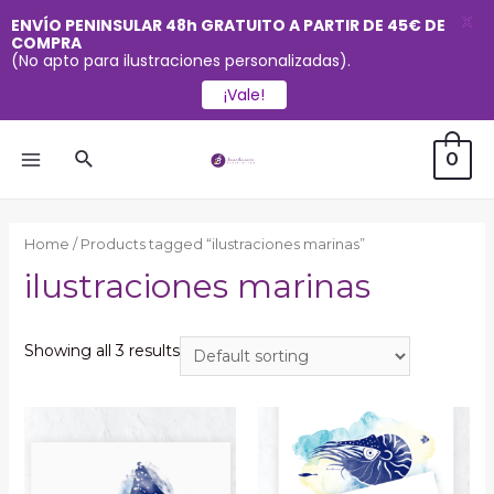
X
ENVÍO PENINSULAR 48h GRATUITO A PARTIR DE 45€ DE
COMPRA
(No apto para ilustraciones personalizadas).
¡Vale!
Ir
Buscar
0
al
MAIN
contenido
MENU
Home
/ Products tagged “ilustraciones marinas”
ilustraciones marinas
Showing all 3 results