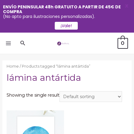
X
ENVÍO PENINSULAR 48h GRATUITO A PARTIR DE 45€ DE
COMPRA
(No apto para ilustraciones personalizadas).
¡Vale!
Ir
Buscar
0
al
MAIN
contenido
MENU
Home
/ Products tagged “lámina antártida”
lámina antártida
Showing the single result