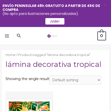
X
ENVÍO PENINSULAR 48h GRATUITO A PARTIR DE 45€ DE
COMPRA
(No apto para ilustraciones personalizadas).
¡Vale!
Ir
Buscar
0
al
MAIN
contenido
MENU
Home
/ Products tagged “lámina decorativa tropical”
lámina decorativa tropical
Showing the single result