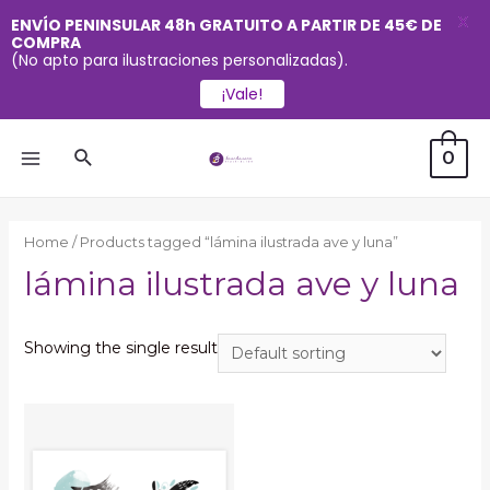
X
ENVÍO PENINSULAR 48h GRATUITO A PARTIR DE 45€ DE
COMPRA
(No apto para ilustraciones personalizadas).
¡Vale!
Ir
Buscar
0
al
MAIN
contenido
MENU
Home
/ Products tagged “lámina ilustrada ave y luna”
lámina ilustrada ave y luna
Showing the single result