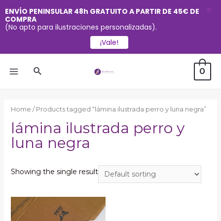
X
ENVÍO PENINSULAR 48h GRATUITO A PARTIR DE 45€ DE
COMPRA
(No apto para ilustraciones personalizadas).
¡Vale!
Ir
Buscar
0
al
MAIN
contenido
MENU
Home
/ Products tagged “lámina ilustrada perro y luna negra”
lámina ilustrada perro y
luna negra
Showing the single result