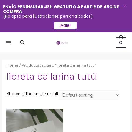
X
ENVÍO PENINSULAR 48h GRATUITO A PARTIR DE 45€ DE
COMPRA
(No apto para ilustraciones personalizadas).
¡Vale!
Ir
Buscar
0
al
MAIN
contenido
MENU
Home
/ Products tagged “libreta bailarina tutú”
libreta bailarina tutú
Showing the single result