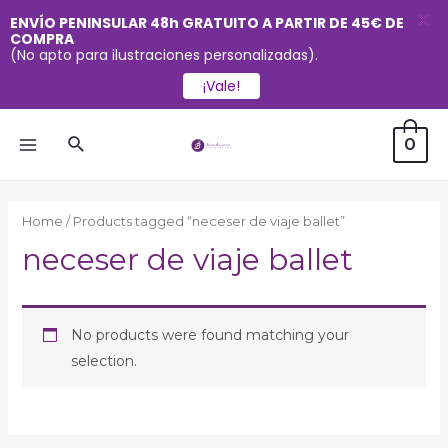
X
ENVÍO PENINSULAR 48h GRATUITO A PARTIR DE 45€ DE
COMPRA
(No apto para ilustraciones personalizadas).
¡Vale!
Ir
Buscar
0
al
MAIN
contenido
MENU
Home
/ Products tagged “neceser de viaje ballet”
neceser de viaje ballet
No products were found matching your
selection.