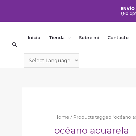
ENVÍO
(No apt
Ir
al
Inicio
Tienda
Sobre mí
Contacto
Buscar
contenido
Home
/ Products tagged “océano a
océano acuarela