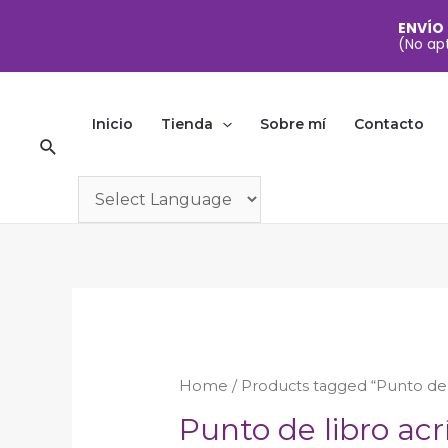
ENVÍO
(No apt
Ir
al
Inicio
Tienda
Sobre mí
Contacto
Buscar
contenido
Home
/ Products tagged “Punto de l
Punto de libro acrí