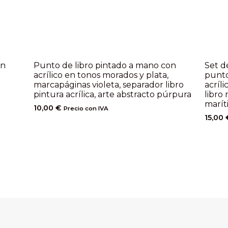
on
Punto de libro pintado a mano con
Set d
acrílico en tonos morados y plata,
punto
marcapáginas violeta, separador libro
acríl
pintura acrílica, arte abstracto púrpura
libro 
marít
10,00
€
Precio con IVA
15,00