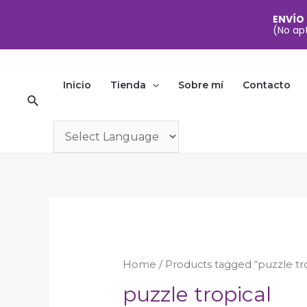
ENVÍO
(No apt
Ir
al
Inicio
Tienda
Sobre mí
Contacto
Buscar
contenido
Home
/ Products tagged “puzzle tro
puzzle tropical