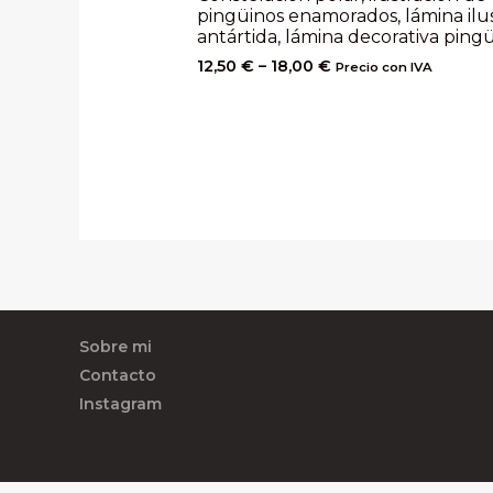
pingüinos enamorados, lámina ilu
antártida, lámina decorativa ping
12,50
€
–
18,00
€
Precio con IVA
Sobre mi
Contacto
Instagram