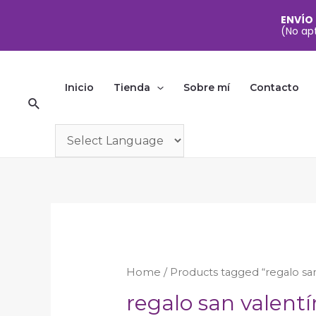
ENVÍO
(No apt
Ir
al
Inicio
Tienda
Sobre mí
Contacto
Buscar
contenido
Home
/ Products tagged “regalo san
regalo san valentí