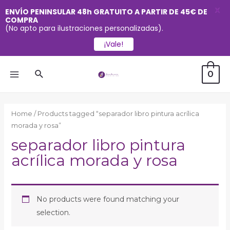
X
ENVÍO PENINSULAR 48h GRATUITO A PARTIR DE 45€ DE
COMPRA
(No apto para ilustraciones personalizadas).
¡Vale!
Ir
Buscar
0
al
MAIN
contenido
MENU
Home
/ Products tagged “separador libro pintura acrílica
morada y rosa”
separador libro pintura
acrílica morada y rosa
No products were found matching your
selection.