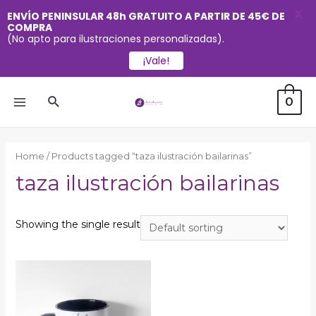
X
ENVÍO PENINSULAR 48h GRATUITO A PARTIR DE 45€ DE
COMPRA
(No apto para ilustraciones personalizadas).
¡Vale!
Ir
Buscar
0
al
MAIN
contenido
MENU
Home
/ Products tagged “taza ilustración bailarinas”
taza ilustración bailarinas
Showing the single result