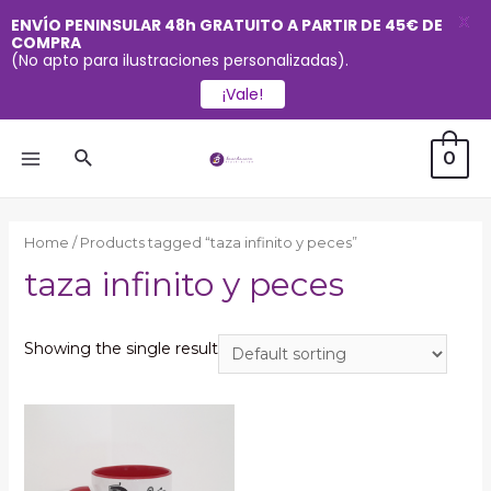
X
ENVÍO PENINSULAR 48h GRATUITO A PARTIR DE 45€ DE
COMPRA
(No apto para ilustraciones personalizadas).
¡Vale!
Ir
Buscar
0
al
MAIN
contenido
MENU
Home
/ Products tagged “taza infinito y peces”
taza infinito y peces
Showing the single result