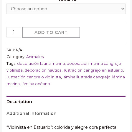
ilustración
ADD TO CART
cangrejo
"Violinista
SKU:
N/A
en
Category:
Animales
Estuario",
Tags:
decoración fauna marina
,
decoración marina cangrejo
lámina
violinista
,
decoración náutica
,
ilustración cangrejo en estuario
,
ilustrada
ilustración cangrejo violinista
,
lámina ilustrada cangrejo
,
lámina
cangrejo
marina
,
lámina océano
y
mar,
Description
decoración
Additional information
marina
cangrejo
“Violinista en Estuario”: colorida y alegre obra perfecta
violinista