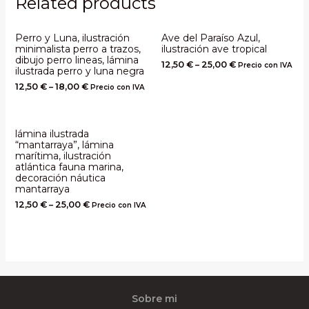
Related products
Perro y Luna, ilustración
Ave del Paraíso Azul,
minimalista perro a trazos,
ilustración ave tropical
dibujo perro lineas, lámina
12,50
€
–
25,00
€
Precio con IVA
ilustrada perro y luna negra
12,50
€
–
18,00
€
Precio con IVA
lámina ilustrada
“mantarraya”, lámina
marítima, ilustración
atlántica fauna marina,
decoración náutica
mantarraya
12,50
€
–
25,00
€
Precio con IVA
Sobre mi