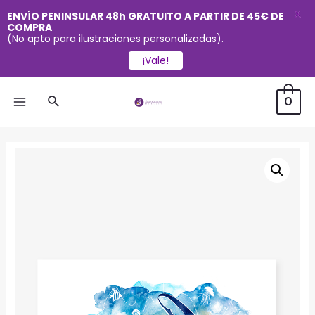
X
ENVÍO PENINSULAR 48h GRATUITO A PARTIR DE 45€ DE
COMPRA
(No apto para ilustraciones personalizadas).
¡Vale!
Ir
Buscar
0
al
MAIN
contenido
MENU