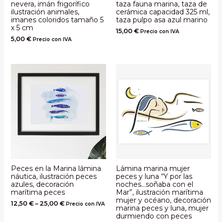
nevera, imán frigorífico
taza fauna marina, taza de
ilustración animales,
cerámica capacidad 325 ml,
imanes coloridos tamaño 5
taza pulpo asa azul marino
x 5 cm
15,00
€
Precio con IVA
5,00
€
Precio con IVA
Peces en la Marina lámina
Lámina marina mujer
náutica, ilustración peces
peces y luna “Y por las
azules, decoración
noches…soñaba con el
marítima peces
Mar”, ilustración marítima
mujer y océano, decoración
12,50
€
–
25,00
€
Precio con IVA
marina peces y luna, mujer
durmiendo con peces