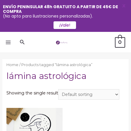
X
ENVÍO PENINSULAR 48h GRATUITO A PARTIR DE 45€ DE
COMPRA
(No apto para ilustraciones personalizadas).
¡Vale!
Ir
Buscar
0
al
MAIN
contenido
MENU
Home
/ Products tagged “lámina astrológica”
lámina astrológica
Showing the single result