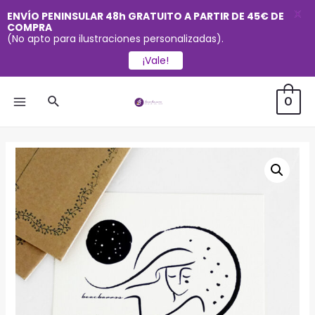
X
ENVÍO PENINSULAR 48h GRATUITO A PARTIR DE 45€ DE
COMPRA
(No apto para ilustraciones personalizadas).
¡Vale!
Ir
Buscar
0
al
MAIN
contenido
MENU