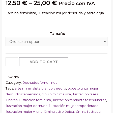
12,50
€
–
25,00
€
Precio con IVA
Lámina feminista, ilustración mujer desnuda y astrología.
Tamaño
Ser
ADD TO CART
mujer
en
SKU:
N/A
las
Category:
Desnudos femeninos
fases
Tags:
arte minimalista blanco y negro
,
boceto tinta mujer
,
lunares,
desnudos femeninos
,
dibujo minimalista
,
ilustración fases
lámina
lunares
,
ilustración feminista
,
ilustración feminista fases lunares
,
astrología,
ilustración mujer desnuda
,
ilustración mujer empoderada
,
ilustración mujer y luna
,
lámina astrológica
,
lámina ilustrada
ilustración