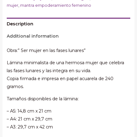
mujer
,
mantra empoderamiento femenino
feminista,
ilustración
empoderamiento
Description
femenino,
Additional information
dibujo
minimalista
Obra:” Ser mujer en las fases lunares”
mujer
Lámina minimalista de una hermosa mujer que celebra
desnuda
las fases lunares y las integra en su vida.
y
Copia firmada e impresa en papel acuarela de 240
luna
gramos.
quantity
Tamaños disponibles de la lámina:
– A5: 14,8 cm x 21 cm
– A4: 21 cm x 29,7 cm
– A3: 29,7 cm x 42 cm