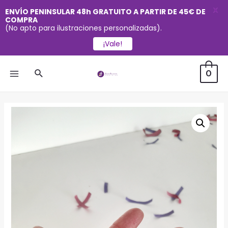
X
ENVÍO PENINSULAR 48h GRATUITO A PARTIR DE 45€ DE
COMPRA
(No apto para ilustraciones personalizadas).
¡Vale!
Ir
Buscar
0
al
MAIN
contenido
MENU