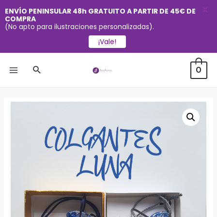
X
ENVÍO PENINSULAR 48h GRATUITO A PARTIR DE 45€ DE
COMPRA
(No apto para ilustraciones personalizadas).
¡Vale!
Ir
Buscar
0
al
MAIN
contenido
MENU