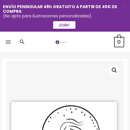
X
ENVÍO PENINSULAR 48h GRATUITO A PARTIR DE 45€ DE
COMPRA
(No apto para ilustraciones personalizadas).
¡Vale!
Ir
Buscar
0
al
MAIN
contenido
MENU