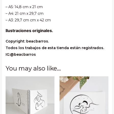
luna
– A5: 14,8 cm x 21 cm
llena
– A4: 21 cm x 29,7 cm
quantity
– A3: 29,7 cm cm x 42 cm
Ilustraciones originales.
Copyright: beacbarros.
Todos los trabajos de esta tienda están registrados.
IG:@beacbarros
You may also like…