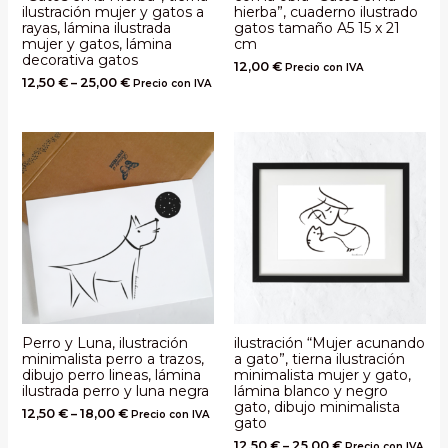
ilustración mujer y gatos a
hierba”, cuaderno ilustrado
rayas, lámina ilustrada
gatos tamaño A5 15 x 21
mujer y gatos, lámina
cm
decorativa gatos
12,00
€
Precio con IVA
12,50
€
–
25,00
€
Precio con IVA
Perro y Luna, ilustración
ilustración “Mujer acunando
minimalista perro a trazos,
a gato”, tierna ilustración
dibujo perro lineas, lámina
minimalista mujer y gato,
ilustrada perro y luna negra
lámina blanco y negro
gato, dibujo minimalista
12,50
€
–
18,00
€
Precio con IVA
gato
12,50
€
–
25,00
€
Precio con IVA