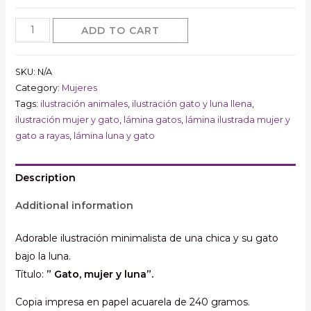
ilustración
ADD TO CART
minimalista
Gato,
SKU:
N/A
mujer
Category:
Mujeres
y
Tags:
ilustración animales
,
ilustración gato y luna llena
,
luna,
ilustración mujer y gato
,
lámina gatos
,
lámina ilustrada mujer y
lámina
gato a rayas
,
lámina luna y gato
ilustrada
mujer
Description
y
Additional information
gato
a
Adorable ilustración minimalista de una chica y su gato
rayas,
bajo la luna.
ilustración
Título:
” Gato, mujer y luna”.
gato
y
Copia impresa en papel acuarela de 240 gramos.