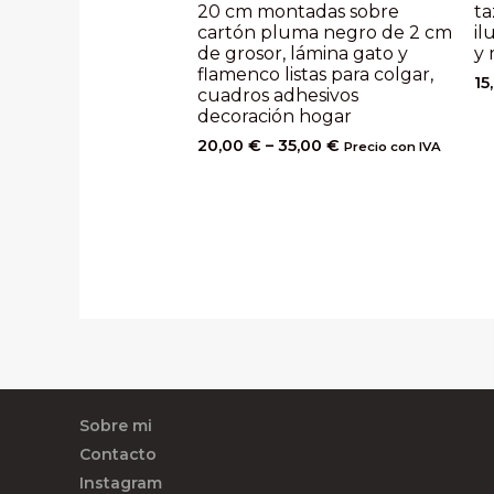
20 cm montadas sobre
ta
cartón pluma negro de 2 cm
il
de grosor, lámina gato y
y
flamenco listas para colgar,
15
cuadros adhesivos
decoración hogar
20,00
€
–
35,00
€
Precio con IVA
Sobre mi
Contacto
Instagram