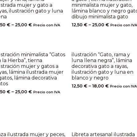
ustrada mujer y gato a
minimalista mujer y gato,
yas, ilustración gato y luna
lámina blanco y negro gato
ena
dibujo minimalista gato
,50
€
–
25,00
€
12,50
€
–
25,00
€
Precio con IVA
Precio con IV
ustración minimalista “Gatos
ilustración “Gato, rama y
 la Hierba”, tierna
luna llena negra”, lámina
ustración mujer y gatos a
decorativa gato a rayas,
yas, lámina ilustrada mujer
ilustración gato y luna en
gatos, lámina decorativa
blanco y negro
tos
12,50
€
–
18,00
€
Precio con IVA
,50
€
–
25,00
€
Precio con IVA
za ilustrada mujer y peces,
Libreta artesanal ilustrada