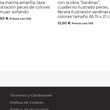
za marina amarilla, taza
con la obra “Sardinas”,
ustración peces de colores
cuaderno ilustrado peces,
 mujer soñando
libreta ilustración sardinas
colores tamaño A5 15 x 21 
,00
€
Precio con IVA
12,00
€
Precio con IVA
Términos y Condiciones
Política de Cookies
Política de Privacidad