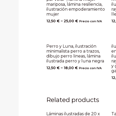
mariposa, lámina resiliencia,
il
ilustración empoderamiento
ra
mujer
ll
12,50
€
–
25,00
€
12
Precio con IVA
Perro y Luna, ilustración
il
minimalista perro a trazos,
en
dibujo perro lineas, lámina
il
ilustrada perro y luna negra
ra
y 
12,50
€
–
18,00
€
Precio con IVA
ga
12
Related products
Láminas ilustradas de 20 x
Ta