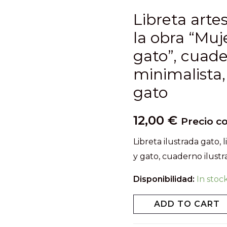
Libreta arte
la obra “Mu
gato”, cuade
minimalista, 
gato
12,00
€
Precio c
Libreta ilustrada gato, 
y gato, cuaderno ilustr
Disponibilidad:
In stoc
ADD TO CART