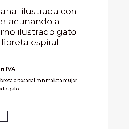
sanal ilustrada con
jer acunando a
rno ilustrado gato
libreta espiral
on IVA
libreta artesanal minimalista mujer
ado gato.
k