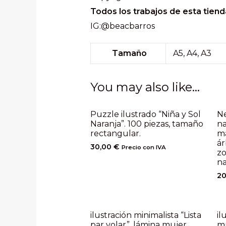
Todos los trabajos de esta tiend
IG:@beacbarros
Tamaño
A5, A4, A3
You may also like…
Puzzle ilustrado “Niña y Sol
Ne
Naranja”. 100 piezas, tamaño
na
rectangular.
ma
ár
30,00
€
Precio con IVA
zo
na
2
ilustración minimalista “Lista
il
par volar”, lámina mujer
mu