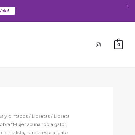
X
Vale!
0
os y pintados
/
Libretas
/ Libreta
a obra “Mujer acunando a gato”,
inimalista, libreta espiral gato