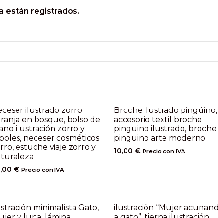
a están registrados.
ceser ilustrado zorro
Broche ilustrado pingüino,
ranja en bosque, bolso de
accesorio textil broche
no ilustración zorro y
pingüino ilustrado, broche
boles, neceser cosméticos
pingüino arte moderno
rro, estuche viaje zorro y
10,00
€
Precio con IVA
turaleza
0,00
€
Precio con IVA
ustración minimalista Gato,
ilustración “Mujer acunan
jer y luna, lámina
a gato”, tierna ilustración