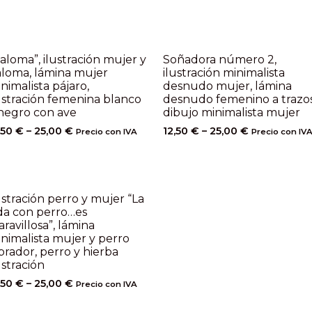
aloma”, ilustración mujer y
Soñadora número 2,
loma, lámina mujer
ilustración minimalista
nimalista pájaro,
desnudo mujer, lámina
ustración femenina blanco
desnudo femenino a trazos
negro con ave
dibujo minimalista mujer
,50
€
–
25,00
€
12,50
€
–
25,00
€
Precio con IVA
Precio con IV
ustración perro y mujer “La
da con perro…es
ravillosa”, lámina
nimalista mujer y perro
brador, perro y hierba
ustración
,50
€
–
25,00
€
Precio con IVA