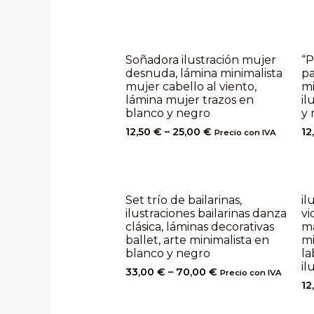
Soñadora ilustración mujer
“P
desnuda, lámina minimalista
pa
mujer cabello al viento,
mi
lámina mujer trazos en
il
blanco y negro
y 
12,50
€
–
25,00
€
12
Precio con IVA
Set trío de bailarinas,
il
ilustraciones bailarinas danza
vi
clásica, láminas decorativas
ma
ballet, arte minimalista en
mi
blanco y negro
la
il
33,00
€
–
70,00
€
Precio con IVA
12