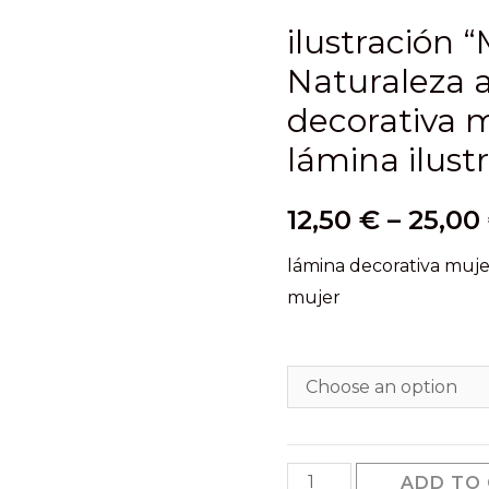
ilustración “
Naturaleza a
decorativa m
lámina ilust
12,50
€
–
25,00
lámina decorativa mujer
mujer
ilustración
ADD TO