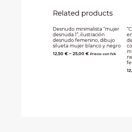
Related products
Desnudo minimalista “mujer
“C
desnuda 1”, ilustración
e
desnudo femenino, dibujo
d
silueta mujer blanco y negro
co
m
12,50
€
–
25,00
€
Precio con IVA
ne
fe
12