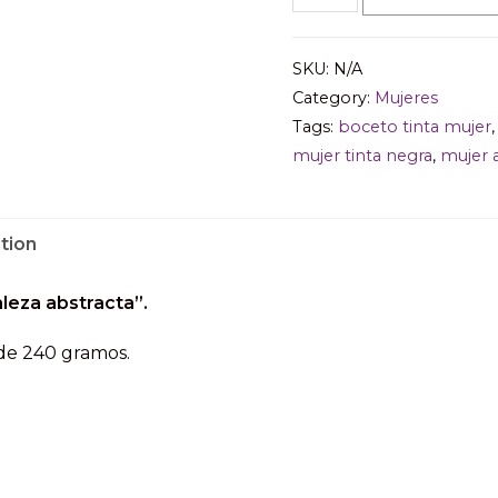
"Mujer
y
SKU:
N/A
Naturaleza
Category:
Mujeres
abstracta",
Tags:
boceto tinta mujer
lámina
mujer tinta negra
,
mujer a
decorativa
mujer
tion
tinta
negra,
aleza abstracta”.
lámina
ilustrada
de 240 gramos.
mujer
quantity