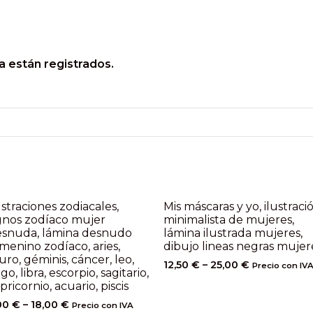
a están registrados.
ustraciones zodiacales,
Mis máscaras y yo, ilustraci
gnos zodíaco mujer
minimalista de mujeres,
esnuda, lámina desnudo
lámina ilustrada mujeres,
menino zodíaco, aries,
dibujo lineas negras mujer
uro, géminis, cáncer, leo,
12,50
€
–
25,00
€
Precio con IV
rgo, libra, escorpio, sagitario,
pricornio, acuario, piscis
00
€
–
18,00
€
Precio con IVA