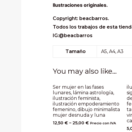
Ilustraciones originales.
Copyright: beacbarros.
Todos los trabajos de esta tiend
IG:@beacbarros
Tamaño
A5, A4, A3
You may also like…
Ser mujer en las fases
il
lunares, lámina astrología,
si
ilustración feminista,
d
ilustración empoderamiento
fe
femenino, dibujo minimalista
ta
mujer desnuda y luna
vi
ca
12,50
€
–
25,00
€
Precio con IVA
5,