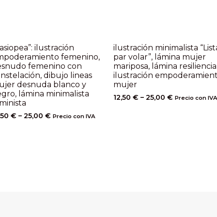
asiopea”: ilustración
ilustración minimalista “List
mpoderamiento femenino,
par volar”, lámina mujer
esnudo femenino con
mariposa, lámina resiliencia
nstelación, dibujo lineas
ilustración empoderamien
ujer desnuda blanco y
mujer
gro, lámina minimalista
12,50
€
–
25,00
€
Precio con IV
minista
,50
€
–
25,00
€
Precio con IVA