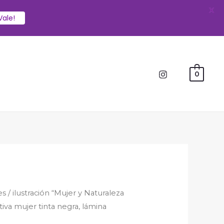
X
Vale!
0
es
/ ilustración “Mujer y Naturaleza
tiva mujer tinta negra, lámina