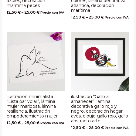
azules, decoración
colores, lámina decorativa
marítima peces
atlántica, decoración
marítima
12,50
€
–
25,00
€
Precio con IVA
12,50
€
–
25,00
€
Precio con IVA
ilustración minimalista
ilustración “Gallo al
“Lista par volar”, lámina
amanecer”, lámina
mujer mariposa, lámina
decorativa gallo rojo y
resiliencia, ilustración
negro, decoración hogar
empoderamiento mujer
aves, dibujo gallo rojo, gallo
abstracto arte
12,50
€
–
25,00
€
Precio con IVA
12,50
€
–
25,00
€
Precio con IVA