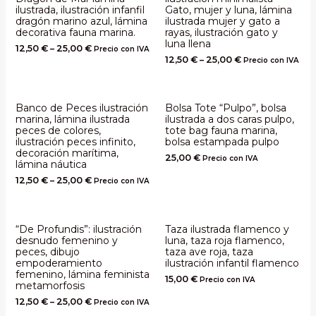
ilustrada, ilustración infanfil
Gato, mujer y luna, lámina
dragón marino azul, lámina
ilustrada mujer y gato a
decorativa fauna marina.
rayas, ilustración gato y
luna llena
12,50
€
–
25,00
€
Precio con IVA
12,50
€
–
25,00
€
Precio con IVA
Banco de Peces ilustración
Bolsa Tote “Pulpo”, bolsa
marina, lámina ilustrada
ilustrada a dos caras pulpo,
peces de colores,
tote bag fauna marina,
ilustración peces infinito,
bolsa estampada pulpo
decoración marítima,
25,00
€
Precio con IVA
lámina náutica
12,50
€
–
25,00
€
Precio con IVA
“De Profundis”: ilustración
Taza ilustrada flamenco y
desnudo femenino y
luna, taza roja flamenco,
peces, dibujo
taza ave roja, taza
empoderamiento
ilustración infantil flamenco
femenino, lámina feminista
15,00
€
Precio con IVA
metamorfosis
12,50
€
–
25,00
€
Precio con IVA