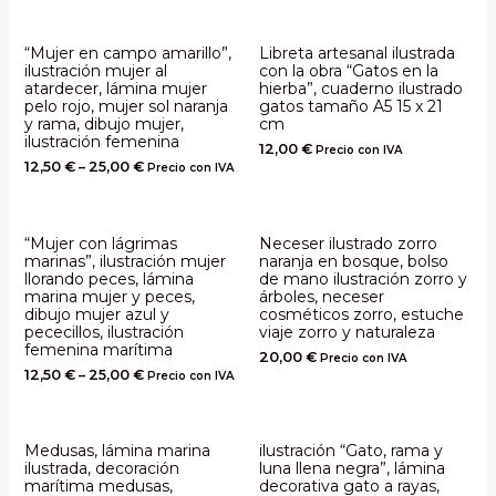
“Mujer en campo amarillo”,
Libreta artesanal ilustrada
ilustración mujer al
con la obra “Gatos en la
atardecer, lámina mujer
hierba”, cuaderno ilustrado
pelo rojo, mujer sol naranja
gatos tamaño A5 15 x 21
y rama, dibujo mujer,
cm
ilustración femenina
12,00
€
Precio con IVA
12,50
€
–
25,00
€
Precio con IVA
“Mujer con lágrimas
Neceser ilustrado zorro
marinas”, ilustración mujer
naranja en bosque, bolso
llorando peces, lámina
de mano ilustración zorro y
marina mujer y peces,
árboles, neceser
dibujo mujer azul y
cosméticos zorro, estuche
pececillos, ilustración
viaje zorro y naturaleza
femenina marítima
20,00
€
Precio con IVA
12,50
€
–
25,00
€
Precio con IVA
Medusas, lámina marina
ilustración “Gato, rama y
ilustrada, decoración
luna llena negra”, lámina
marítima medusas,
decorativa gato a rayas,