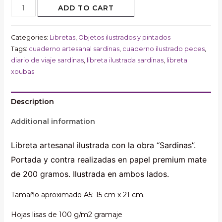
Libreta
ADD TO CART
artesanal
ilustrada
Categories:
Libretas
,
Objetos ilustrados y pintados
con
Tags:
cuaderno artesanal sardinas
,
cuaderno ilustrado peces
,
la
diario de viaje sardinas
,
libreta ilustrada sardinas
,
libreta
obra
xoubas
"Sardinas",
cuaderno
Description
ilustrado
peces,
Additional information
libreta
Libreta artesanal ilustrada con la obra “Sardinas”.
ilustración
Portada y contra realizadas en papel premium mate
sardinas
de
de 200 gramos. Ilustrada en ambos lados.
colores
Tamaño aproximado A5: 15 cm x 21 cm.
tamaño
A5
Hojas lisas de 100 g/m2 gramaje