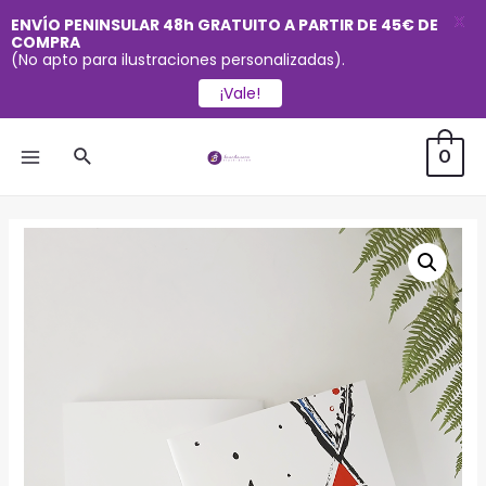
X
ENVÍO PENINSULAR 48h GRATUITO A PARTIR DE 45€ DE
COMPRA
(No apto para ilustraciones personalizadas).
¡Vale!
Ir
Buscar
0
al
MAIN
contenido
MENU