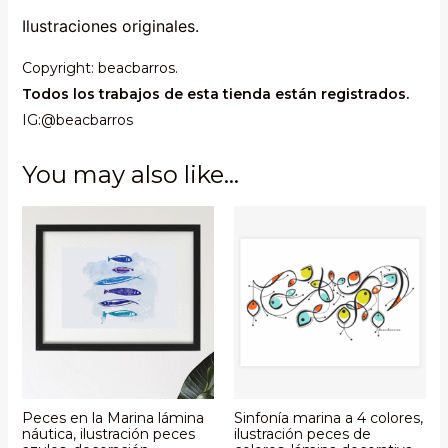
15
Ilustraciones originales.
x
21
Copyright: beacbarros.
cm
Todos los trabajos de esta tienda están registrados.
quantity
IG:@beacbarros
You may also like…
Peces en la Marina lámina
Sinfonía marina a 4 colores,
náutica, ilustración peces
ilustración peces de